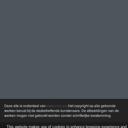
Deze site is onderdeel van
www.exto.art
. Het copyright op alle getoonde
werken berust bij de desbetreffende kunstenaars. De afbeeldingen van de
werken mogen niet gebruikt worden zonder schriftelijke toestemming.
This website makes use of cookies to enhance browsing experience and